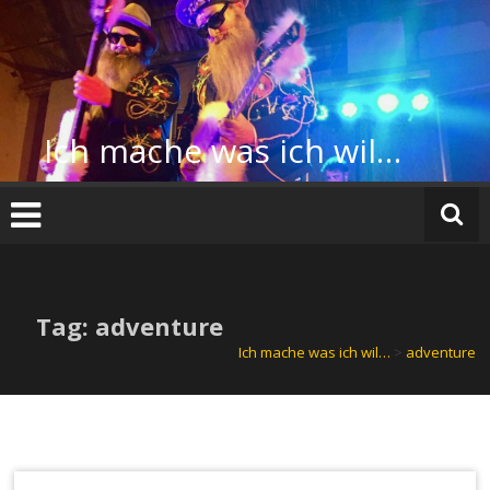
Zum
Inhalt
springen
Ich mache was ich wil…
Tag: adventure
Ich mache was ich wil…
>
adventure