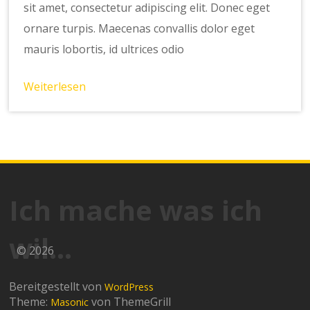
sit amet, consectetur adipiscing elit. Donec eget
ornare turpis. Maecenas convallis dolor eget
mauris lobortis, id ultrices odio
Weiterlesen
Ich mache was ich
wil…
© 2026
Bereitgestellt von
WordPress
Theme:
von ThemeGrill
Masonic